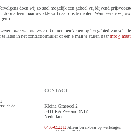
Vervolgens doen wij zo snel mogelijk een geheel vrijblijvend prijsvoors
oet u door alleen maar uw akkoord naar ons te mailen. Wanneer de wij 
agen.)
r weten over wat we voor u kunnen betekenen op het gebied van schadeh
te laten in het contactformulier of een e-mail te sturen naar
info@maatr
CONTACT
ft
Kleine Graspeel 2
erzijds de
5411 RA Zeeland (NB)
Nederland
0486-852212
Alleen bereikbaar op werkdagen