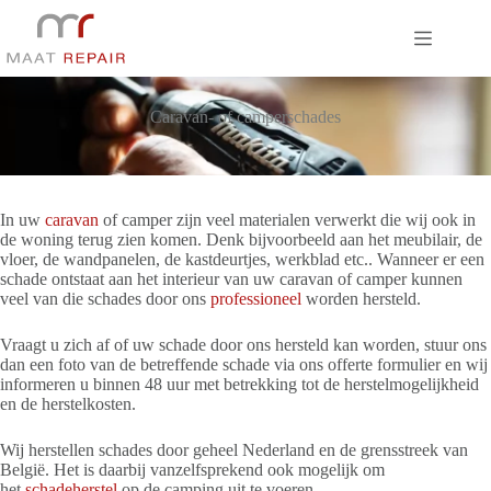
Ga
naar
de
inhoud
Caravan- of camperschades
In uw
caravan
of camper zijn veel materialen verwerkt die wij ook in
de woning terug zien komen. Denk bijvoorbeeld aan het meubilair, de
vloer, de wandpanelen, de kastdeurtjes, werkblad etc.. Wanneer er een
schade ontstaat aan het interieur van uw caravan of camper kunnen
veel van die schades door ons
professioneel
worden hersteld.
Vraagt u zich af of uw schade door ons hersteld kan worden, stuur ons
dan een foto van de betreffende schade via ons offerte formulier en wij
informeren u binnen 48 uur met betrekking tot de herstelmogelijkheid
en de herstelkosten.
Wij herstellen schades door geheel Nederland en de grensstreek van
België. Het is daarbij vanzelfsprekend ook mogelijk om
het
schadeherstel
op de camping uit te voeren.