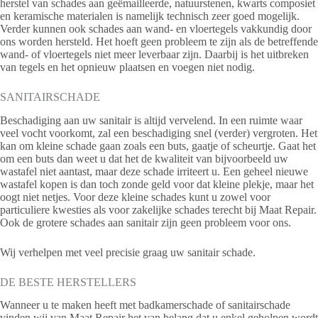
herstel van schades aan geëmailleerde, natuurstenen, kwarts composiet
en keramische materialen is namelijk technisch zeer goed mogelijk.
Verder kunnen ook schades aan wand- en vloertegels vakkundig door
ons worden hersteld. Het hoeft geen probleem te zijn als de betreffende
wand- of vloertegels niet meer leverbaar zijn. Daarbij is het uitbreken
van tegels en het opnieuw plaatsen en voegen niet nodig.
SANITAIRSCHADE
Beschadiging aan uw sanitair is altijd vervelend. In een ruimte waar
veel vocht voorkomt, zal een beschadiging snel (verder) vergroten. Het
kan om kleine schade gaan zoals een buts, gaatje of scheurtje. Gaat het
om een buts dan weet u dat het de kwaliteit van bijvoorbeeld uw
wastafel niet aantast, maar deze schade irriteert u. Een geheel nieuwe
wastafel kopen is dan toch zonde geld voor dat kleine plekje, maar het
oogt niet netjes. Voor deze kleine schades kunt u zowel voor
particuliere kwesties als voor zakelijke schades terecht bij Maat Repair.
Ook de grotere schades aan sanitair zijn geen probleem voor ons.
Wij verhelpen met veel precisie graag uw sanitair schade.
DE BESTE HERSTELLERS
Wanneer u te maken heeft met badkamerschade of sanitairschade
vinden wij van Maat Repair het van belang dat u enkel geholpen wordt